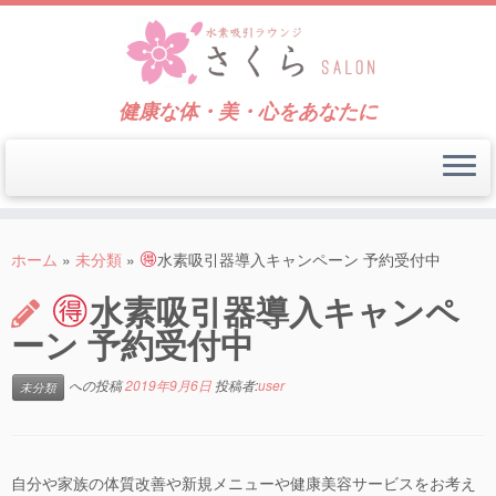
健康な体・美・心をあなたに
コ
ン
ホーム
»
未分類
»
水素吸引器導入キャンペーン 予約受付中
テ
水素吸引器導入キャンペ
ン
ツ
ーン 予約受付中
へ
ス
への投稿
2019年9月6日
投稿者:
user
未分類
キ
ッ
プ
自分や家族の体質改善や新規メニューや健康美容サービスをお考え