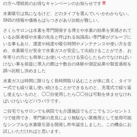
の方へ増税前のお得なキャンペーンのお知らせです
水素吸引は気になるけど、どのタイプを選んでいいかわからない。
SNSの情報や価格もばらつきがあり比較が難しい。
さくらサロンは水素を専門開発する博士や水素の効果を実感されて
いるお医者様や水素の先生と呼ばれる知識高い専門家がグループに
いる事もあり、濃度や純度や吸引時間やメンテナンスや使い方を含
め、水素吸引が安全で水素ガスが安定して出続けることができ、お
年寄りの方にも簡単にお使いいただける安心したものでなければい
けない事を前提に導入の際は十数台の体験や測定結果や製造過程を
調べ比較し決めました
水素ガスは時間に限りなく長時間取り込むことが体に良く、タイマ
ー式でも繰り返し使い続けることができるものと、充電式で繰り返
し使えないものと、◯◯分使用したら◯◯分は可動を休ませなけれ
ばいけないなどバラバラです。
ご自宅でもサロンでも病院でも介護施設でもどこでもコンセント１
つで使用でき、専門家の意見により無駄ない業務用として使用可能
なシンプルな水素吸引器を開発し昨年誕生しました。この機会にお
試しいただければと思います。