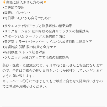
実際ご購入された方の例
●ご夫婦で使用
●両親にプレゼント
●毎日吸いたいから自分のために
●痩身エステ 代謝アップと脂肪燃焼の相乗効果
●リラクゼーション 筋肉を緩め全身リラックスの相乗効果
●スポーツジム クーリングと筋肉痛予防に
●美容室 カラーやパックやヘッドスパの放置時間に健康ケア
●介護施設 脳活 脳の健康と全身ケア
●福利厚生 ストレス社会対策
●クリニック 免疫力アップで治療の相乗効果
美容・医療・老健施設など、それぞれに合わせたご相談になります
ので、予約はご都合の良い日時をいくつか候補としていただけます
ようお願い致します。
キャンペーン①②につきましてもご希望に合わせて随時行いますの
でご希望をお聞かせください。