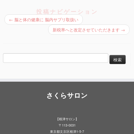
投稿ナビゲーション
←
脳と体の健康に 脳内サプリ取扱い
新税率へと改定させていただきます
→
検
索:
さくらサロン
【根津サロン】
〒113-0031
東京都文京区根津1-5-7