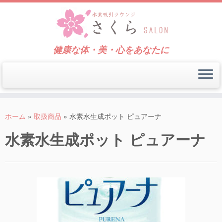
健康な体・美・心をあなたに
コ
ン
ホーム
»
取扱商品
»
水素水生成ポット ピュアーナ
テ
水素水生成ポット ピュアーナ
ン
ツ
へ
ス
キ
ッ
プ