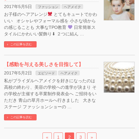
2017年5月5日
ファッション
ヘアメイク
お子様のヘアアレンジ
とてもキュートでかわ
いい オシャレやフォーマル感を 小さな頃から
の感じることも 大事なTPO教育
日常簡単ス
タイルにかわいい髪飾り⬇︎ ２つに結ん …
この記事を読む
【感動を与える美しさを目指して】
2017年5月2日
エピソード
ヘアメイク
私がブライダルヘアメイクを好きになったのは
高校の終わり、美容の学校への進学が決まり そ
の学校が主催する卒業制作発表会へ ご招待をい
ただき 青山の草月ホールへ行きました 大きな
ステージ ファッションショーの …
この記事を読む
«
1
2
3
»