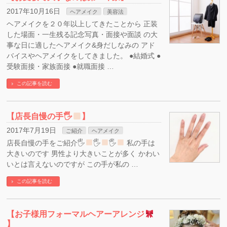
2017年10月16日
ヘアメイク
美容法
ヘアメイクを２０年以上してきたことから 正装
した場面・一生残る記念写真・面接や面談 の大
事な日に適したヘアメイク&身だしなみの アド
バイスやヘアメイクをしてきました。 ●結婚式 ●
受験面接・家族面接 ●就職面接 …
この記事を読む
【店長自慢の手🖐
】
2017年7月19日
ご紹介
ヘアメイク
店長自慢の手をご紹介🖐
🖐
🖐
私の手は
大きいのです 男性より大きいことが多く かわい
いとは言えないのですが この手が私の …
この記事を読む
【お子様用フォーマルヘアーアレンジ
】