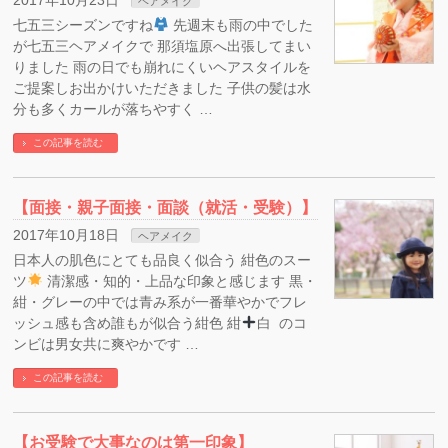
2017年10月23日
ヘアメイク
七五三シーズンですね
先週末も雨の中でした
が七五三ヘアメイクで 那須塩原へ出張してまい
りました 雨の日でも崩れにくいヘアスタイルを
ご提案しお出かけいただきました 子供の髪は水
分も多くカールが落ちやすく …
この記事を読む
【面接・親子面接・面談（就活・受験）】
2017年10月18日
ヘアメイク
日本人の肌色にとても品良く似合う 紺色のスー
ツ
清潔感・知的・上品な印象と感じます 黒・
紺・グレーの中では青み系が一番華やかでフレ
ッシュ感も含め誰もが似合う紺色 紺
白 のコ
ンビは男女共に爽やかです …
この記事を読む
【お受験で大事なのは第一印象】