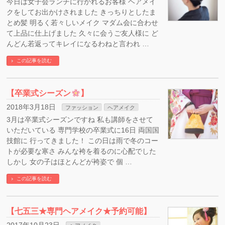
今日は女子会ランチに行かれるお客様 ヘアメイ
クをしてお出かけされました きっちりとしたま
とめ髪 明るく若々しいメイク マダム会に合わせ
て上品に仕上げました 久々に会うご友人様に ど
んどん若返ってキレイになるわねと言われ …
この記事を読む
【卒業式シーズン
】
2018年3月18日
ファッション
ヘアメイク
3月は卒業式シーズンですね 私も講師をさせて
いただいている 専門学校の卒業式に16日 両国国
技館に 行ってきました！ この日は雨で冬のコー
トが必要な寒さ みんな袴を着るのに心配でした
しかし 女の子はほとんどが袴姿で 個 …
この記事を読む
【七五三★専門ヘアメイク★予約可能】