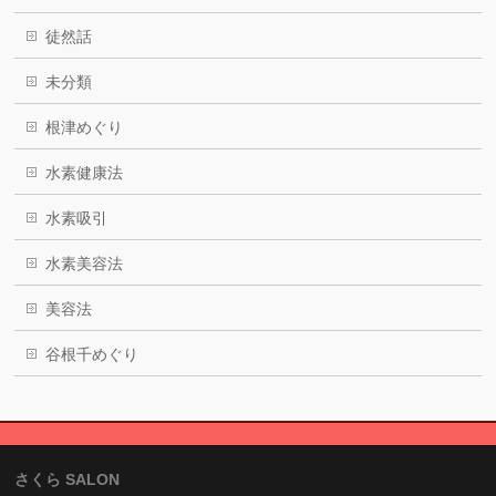
徒然話
未分類
根津めぐり
水素健康法
水素吸引
水素美容法
美容法
谷根千めぐり
さくら SALON