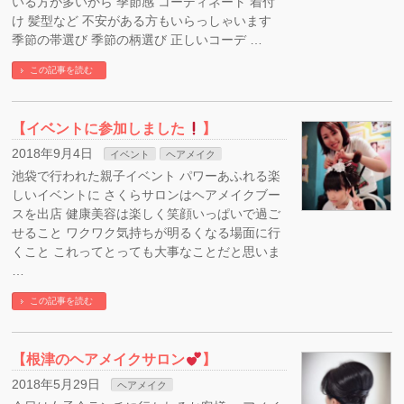
いる方が多いから 季節感 コーディネート 着付
け 髪型など 不安がある方もいらっしゃいます
季節の帯選び 季節の柄選び 正しいコーデ …
この記事を読む
【イベントに参加しました
】
2018年9月4日
イベント
ヘアメイク
池袋で行われた親子イベント パワーあふれる楽
しいイベントに さくらサロンはヘアメイクブー
スを出店 健康美容は楽しく笑顔いっぱいで過ご
せること ワクワク気持ちが明るくなる場面に行
くこと これってとっても大事なことだと思いま
…
この記事を読む
【根津のヘアメイクサロン
】
2018年5月29日
ヘアメイク