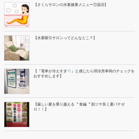
【さくらサロンの水素健康メニュー①温活】
【水素吸引サロンってどんなとこ？】
【『電車が冷えすぎ
』と感じたら弱冷房車両のチェックを
おすすめします】
【厳しい夏を乗り越える〝 食編〝 肌ツヤ良く夏バテゼ
ロ！！】