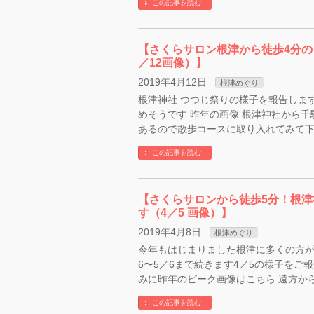
この記事を読む
【さくらサロン根津から徒歩4分の
／12画像）】
2019年4月12日
根津めぐり
根津神社 つつじ祭りの様子を報告します
めそうです 昨年の画像 根津神社から
あるので散歩コースに取り入れてみて下
この記事を読む
【さくらサロンから徒歩5分！根津
す（4／5 画像）】
2019年4月8日
根津めぐり
今年もはじまりました根津に多くの方が
6〜5／6まで続きます4／5の様子をご
みに昨年のピーク画像はこちら 遠方から
この記事を読む