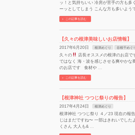
ッ！と気持ちいい 冷房が苦手の方も多
ーッとしてしまう こんな方も多いようで
この記事を読む
【久々の根津美味しいお店情報】
2017年6月20日
根津めぐり
谷根千めぐ
久々の
店長オススメの根津のお店です
ではなく 海・波を感じさせる爽やかな
のお店です 食材や …
この記事を読む
【根津神社 つつじ祭りの報告】
2017年4月24日
根津めぐり
根津神社 つつじ祭り ４／23 現在の報告
じはまだですね〜 一部はきれいでしたよ
くさん 大人も& …