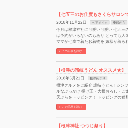
【七五三のお仕度もさくらサロン
2018年11月22日
ヘアメイク
季節がら
今月は根津神社に可愛い可愛い 七五三
は予約がいらないのもあり とっても人
ママが七歳で着たお着物を 娘様が着られ
この記事を読む
【根津の讃岐うどん オススメ★】
2018年5月21日
根津めぐり
根津グルメをご紹介 讃岐うどん‼ シン
ルなぶっかけ 揚げ玉・大根おろし・ご
天ぷらをトッピング！ トッピングの種
この記事を読む
【根津神社 つつじ祭り】