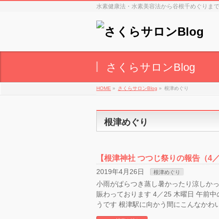
水素健康法・水素美容法から谷根千めぐりま
さくらサロンBlog
HOME
»
さくらサロンBlog
»
根津めぐり
根津めぐり
【根津神社 つつじ祭りの報告（4／
2019年4月26日
根津めぐり
小雨がぱらつき蒸し暑かったり涼しかっ
賑わっております 4／25 木曜日 午
うです 根津駅に向かう間にこんなかわい