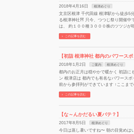
2018年4月16日
根津めぐり
文京区根津 千代田線 根津駅から徒歩5
る根津神社⛩ 只今、つつじ祭り開催中
は、 約１００種３０００株のツツジが咲
この記事を読む
【初詣 根津神社 都内のパワース
2018年1月2日
ご案内
根津めぐり
都内のお正月は穏やかで暖かく 初詣に
ン 根津店は 都内でも有名なパワースポッ
前から参拝列ができています ↑ここまで40
この記事を読む
【な～んかだるい夏バテ？】
2017年8月5日
根津めぐり
今日は蒸し暑いですね〜 朝の目覚めは