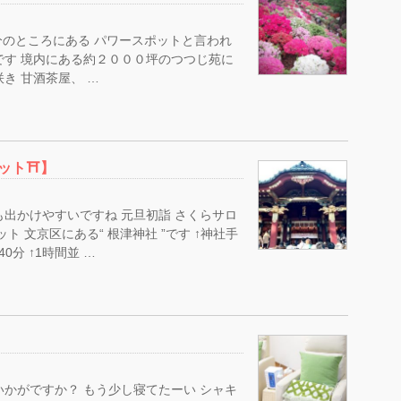
分のところにある パワースポットと言われ
です 境内にある約２０００坪のつつじ苑に
き 甘酒茶屋、 …
ポット⛩】
も出かけやすいですね 元旦初詣 さくらサロ
ト 文京区にある“ 根津神社 ”です ↑神社手
分 ↑1時間並 …
いかがですか？ もう少し寝てたーい シャキ