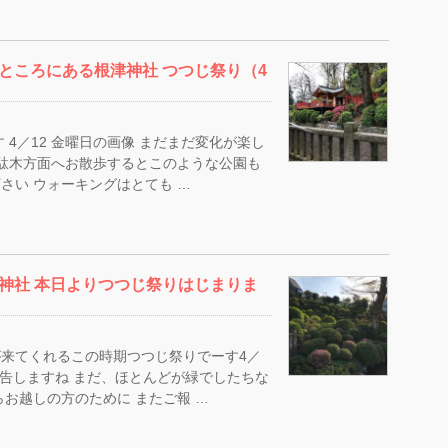
ところにある根津神社 つつじ祭り（4
 4／12 金曜日の画像 まだまだ変化が楽し
千駄木方面へお散歩するとこのような公園も
さい ウォーキングはとても …
神社 本日よりつつじ祭りはじまりま
来てくれるこの時期つつじ祭りでーす4／
報告しますね まだ、ほとんどが緑でしたちな
お越しの方のために またご報 …