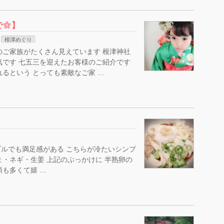
で
】
根津めぐり
のご家族がたくさん見えています 根津神社
気です 七五三を迎えたお客様のご紹介です
るという とっても素敵なご家 …
プルでも満足感がある こちらが冷たいシンプ
ま・ネギ・生姜 上記のぶっかけに 半熟卵の
類も多くて嬉 …