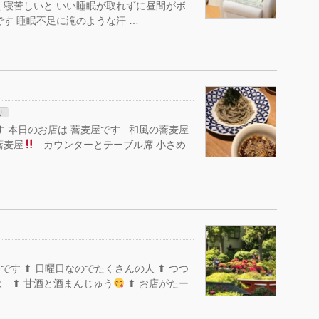
く寝苦しいと いい睡眠が取れずに昼間がボ
す 睡眠不足に滝のような汗 …
り
 本日のお店は 蕎麦屋です 和風の蕎麦屋
蕎麦屋
カウンターとテーブル席 小さめ
です ⬆︎ 日曜日なのでたくさんの人 ⬆︎ つつ
 ⬆︎ 甘酒と酒まんじゅう
⬆︎ お店がたー