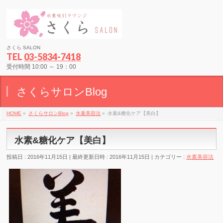
さくら SALON
TEL
03-5834-7418
受付時間 10:00 ～ 19：00
さくらサロンBlog
HOME
»
さくらサロンBlog
»
水素美容法
»
水素&糖化ケア【美白】
水素&糖化ケア【美白】
投稿日 : 2016年11月15日
最終更新日時 : 2016年11月15日
カテゴリー :
水素美容法