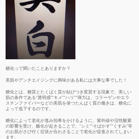
糖化って聞いたことありますか？
美肌やアンチエイジングに興味がある私には大事な事でした！
糖化とは、糖質とたくぱく質が結びつき変質する現象で、美しい
肌の条件である“透明感”“キメ”“ハリ”“弾力は、コラーゲンやエラ
スチンファイバーなどの美肌を保つたんぱく質の働きは、糖化に
よって低下するのです。
糖化によって老化が進み拍車をかけるように、紫外線や活性酸素
の影響を受け、酸化が起きることで、“シミ““そばかす”“くすみ”等
のお肌がさび付く症状が合わさることで老化が促進されてしまい
ます。