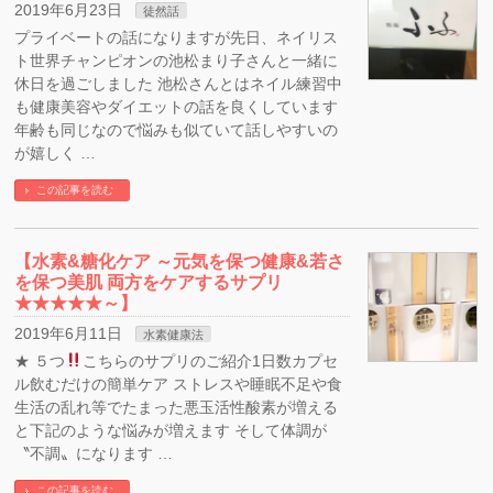
2019年6月23日
徒然話
プライベートの話になりますが先日、ネイリス
ト世界チャンピオンの池松まり子さんと一緒に
休日を過ごしました 池松さんとはネイル練習中
も健康美容やダイエットの話を良くしています
年齢も同じなので悩みも似ていて話しやすいの
が嬉しく …
この記事を読む
【水素&糖化ケア ～元気を保つ健康&若さ
を保つ美肌 両方をケアするサプリ
★★★★★～】
2019年6月11日
水素健康法
★ ５つ
こちらのサプリのご紹介1日数カプセ
ル飲むだけの簡単ケア ストレスや睡眠不足や食
生活の乱れ等でたまった悪玉活性酸素が増える
と下記のような悩みが増えます そして体調が
〝不調〟になります …
この記事を読む