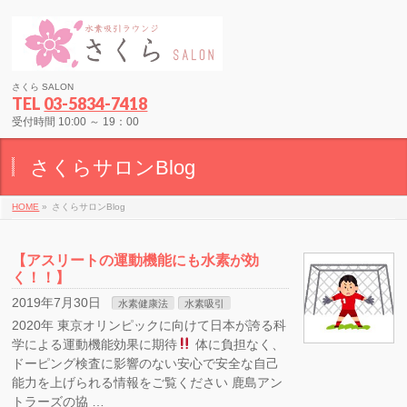
さくら SALON
TEL
03-5834-7418
受付時間 10:00 ～ 19：00
さくらサロンBlog
HOME
»
さくらサロンBlog
【アスリートの運動機能にも水素が効
く！！】
2019年7月30日
水素健康法
水素吸引
2020年 東京オリンピックに向けて日本が誇る科
学による運動機能効果に期待
体に負担なく、
ドーピング検査に影響のない安心で安全な自己
能力を上げられる情報をご覧ください 鹿島アン
トラーズの協 …