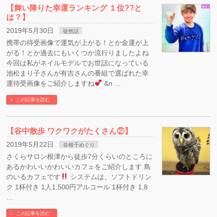
【舞い降りた幸運ランキング １位??と
は？】
2019年5月30日
徒然話
携帯の待受画像で運気が上がる！とか金運が上
がる！とか過去にもいくつか流行りましたよね
今回は私がネイルモデルでお世話になっている
池松まり子さんが有吉さんの番組で選ばれた幸
運待受画像をご紹介しますね
&n …
この記事を読む
【谷中散歩 ワクワクがたくさん②】
2019年5月22日
谷根千めぐり
さくらサロン根津から徒歩7分くらいのところに
あるかわいいかわいいカフェをご紹介します 鳥
のいるカフェです
システムは、ソフトドリン
ク 1杯付き 1人1,500円アルコール 1杯付き 1,8
…
この記事を読む