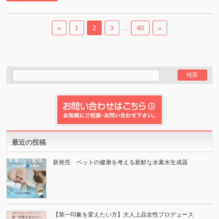
«
1
2
3
…
40
»
最近の投稿
新発売 ペットの健康を考える新鮮な水素水生成器
【第一印象を変えたい方】大人上品女性プロデュース