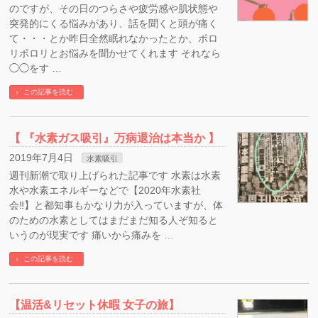
のですが、その日のつらさや疲労感や肌状態や
突発的にくる悩みがあり、話を聞くと頭が痛く
て・・・とか昨日全然眠れなかったとか、ポロ
リポロリとお悩みを聞かせてくれます それなら
◯◯をす …
この記事を読む
【 『水素ガス吸引』万病退治は本当か 】
2019年7月4日
水素吸引
週刊新潮で取り上げられた記事です 水素は水素
水や水素エネルギーなどで【2020年水素社
会‼︎】と都知事もかなり力が入っていますが、体
のための水素としてはまだまだ知る人ぞ知ると
いうのが現実です 痛いから痛みを …
この記事を読む
【温活&リセット休暇 女子の旅】