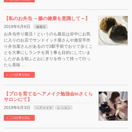
【私のお弁当 ～腸の健康を意識して～】
2019年6月6日
健康法
お弁当作り復活！というのも最近は谷中にお気
に入りのお店でサンドイッチ屋さんや激安手作
り弁当屋さんがあるので2駅手前でおりて歩くこ
とを大事にしランチを買う事も目的にしていま
したがある朝ふとおにぎりを作って持って行っ
たら美味 …
この記事を読む
【プロを育てるヘアメイク勉強会inさくら
サロンにて】
2019年6月3日
ヘアメイク
レッスン
この記事を読む