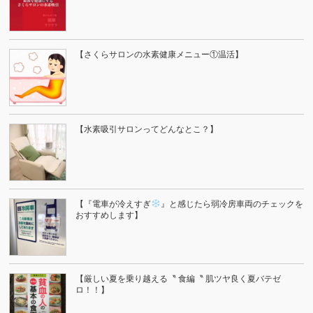
【さくらサロンの水素健康メニュー①温活】
【水素吸引サロンってどんなとこ？】
【『電車が冷えすぎ
』と感じたら弱冷房車両のチェックを
おすすめします】
【厳しい夏を乗り越える〝 食編〝 肌ツヤ良く夏バテゼ
ロ！！】